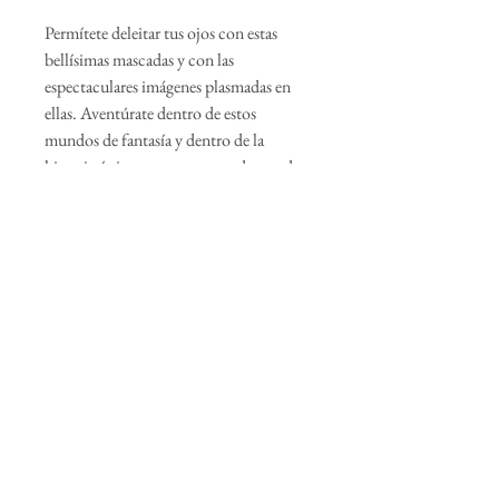
Permítete deleitar tus ojos con estas
bellísimas mascadas y con las
espectaculares imágenes plasmadas en
ellas. Aventúrate dentro de estos
mundos de fantasía y dentro de la
historia única que cuentan cada una de
estas románticas ilustraciones.
Incluye esta fabulosa pieza en tu look o
hazla parte de tu colección de productos
de Fernando.
Vive el arte de Fernando y adáptalo a tu
estilo.
Join our mailing list :: Suscríbase a nuestra lista