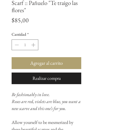
Scarf :: Pañuelo "Te traigo las
flores"
Precio
$85,00
Cantidad
*
Agregar al carrito
Realizar compra
Be fashionably in love.
Roses are red, violets are blue, you want a
new scarve and this one’s for you.
Allow yourself to be mesmerized by
these beautiful scarves and the